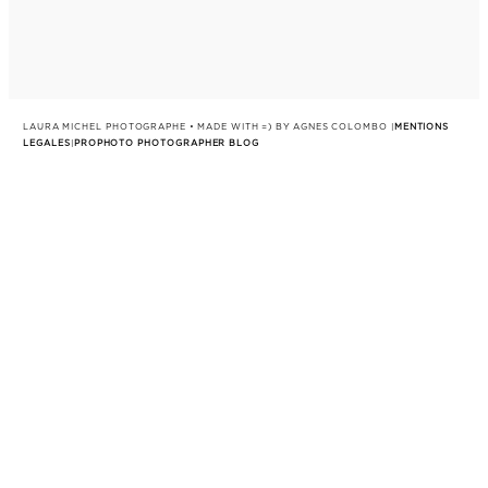
LAURA MICHEL PHOTOGRAPHE • MADE WITH =) BY AGNES COLOMBO
|
MENTIONS
LEGALES
|
PROPHOTO PHOTOGRAPHER BLOG