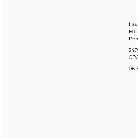
Lau
MI
Pho
347
GR
06.7